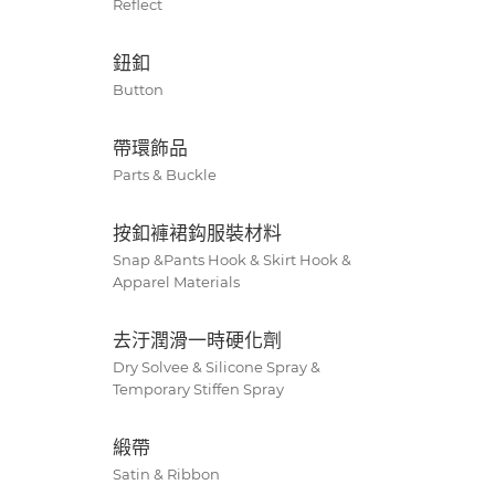
Reflect
鈕釦
Button
帶環飾品
Parts & Buckle
按釦褲裙鈎服裝材料
Snap &Pants Hook & Skirt Hook &
Apparel Materials
去汙潤滑一時硬化劑
Dry Solvee & Silicone Spray &
Temporary Stiffen Spray
緞帶
Satin & Ribbon