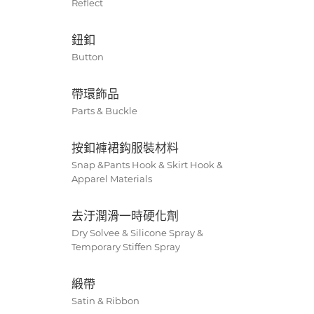
Reflect
鈕釦
Button
帶環飾品
Parts & Buckle
按釦褲裙鈎服裝材料
Snap &Pants Hook & Skirt Hook &
Apparel Materials
去汙潤滑一時硬化劑
Dry Solvee & Silicone Spray &
Temporary Stiffen Spray
緞帶
Satin & Ribbon